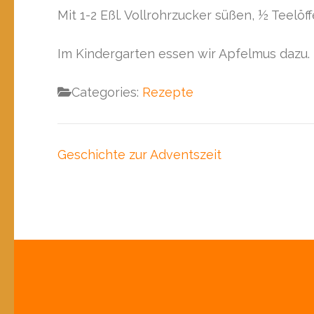
Mit 1-2 Eßl. Vollrohrzucker süßen, ½ Teelöf
Im Kindergarten essen wir Apfelmus dazu.
Categories:
Rezepte
Beitragsnavigation
Geschichte zur Adventszeit