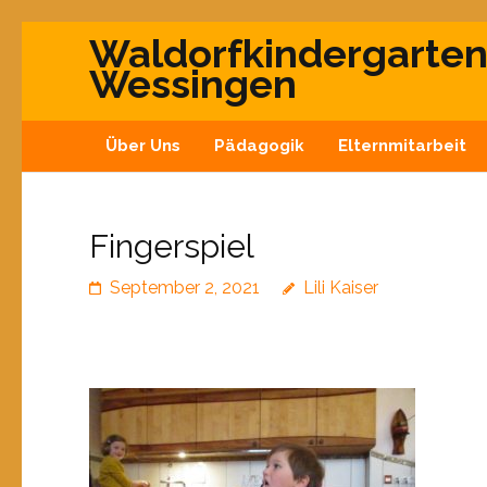
Waldorfkindergarte
Wessingen
Über Uns
Pädagogik
Elternmitarbeit
Fingerspiel
September 2, 2021
Lili Kaiser