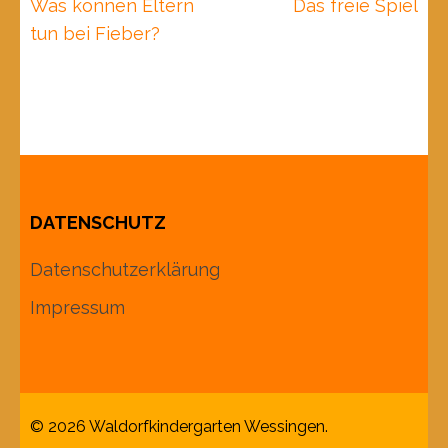
Beitragsnavigation
Was können Eltern
Das freie Spiel
tun bei Fieber?
DATENSCHUTZ
Datenschutzerklärung
Impressum
© 2026
Waldorfkindergarten Wessingen
.