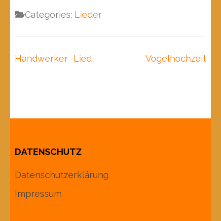
Categories:
Lieder
Beitragsnavigation
Handwerker -Lied
Vogelhochzeit
DATENSCHUTZ
Datenschutzerklärung
Impressum