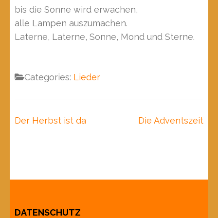
bis die Sonne wird erwachen,
alle Lampen auszumachen.
Laterne, Laterne, Sonne, Mond und Sterne.
Categories:
Lieder
Beitragsnavigation
Der Herbst ist da
Die Adventszeit
DATENSCHUTZ